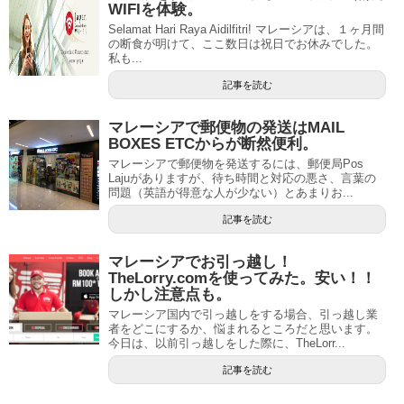
WIFIを体験。
Selamat Hari Raya Aidilfitri! マレーシアは、１ヶ月間
の断食が明けて、ここ数日は祝日でお休みでした。
私も...
記事を読む
マレーシアで郵便物の発送はMAIL
BOXES ETCからが断然便利。
マレーシアで郵便物を発送するには、郵便局Pos
Lajuがありますが、待ち時間と対応の悪さ、言葉の
問題（英語が得意な人が少ない）とあまりお...
記事を読む
マレーシアでお引っ越し！
TheLorry.comを使ってみた。安い！！
しかし注意点も。
マレーシア国内で引っ越しをする場合、引っ越し業
者をどこにするか、悩まれるところだと思います。
今日は、以前引っ越しをした際に、TheLorr...
記事を読む