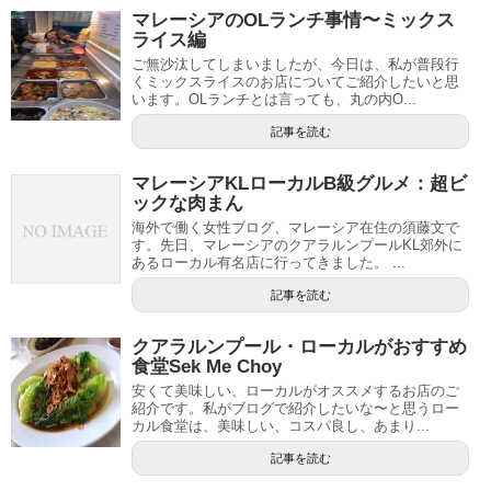
マレーシアのOLランチ事情〜ミックス
ライス編
ご無沙汰してしまいましたが、今日は、私が普段行
くミックスライスのお店についてご紹介したいと思
います。OLランチとは言っても、丸の内O...
記事を読む
マレーシアKLローカルB級グルメ：超ビ
ックな肉まん
海外で働く女性ブログ、マレーシア在住の須藤文で
す。先日、マレーシアのクアラルンプールKL郊外に
あるローカル有名店に行ってきました。 ...
記事を読む
クアラルンプール・ローカルがおすすめ
食堂Sek Me Choy
安くて美味しい、ローカルがオススメするお店のご
紹介です。私がブログで紹介したいな〜と思うロー
カル食堂は、美味しい、コスパ良し、あまり...
記事を読む