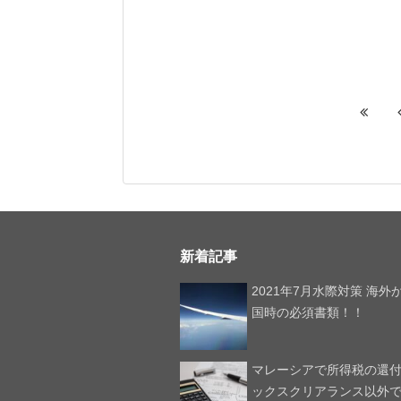
新着記事
2021年7月水際対策 海外
国時の必須書類！！
マレーシアで所得税の還
ックスクリアランス以外