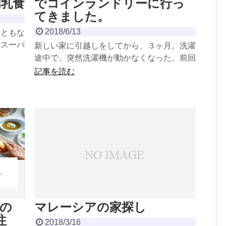
乳食
でコインランドリーに行っ
てきました。
2018/6/13
期ともな
のスーパ
新しい家に引越しをしてから、３ヶ月。洗濯
るか、価
途中で、突然洗濯機が動かなくなった。前回
の引越しもそうだったが、引越しをすると家
記事を読む
のエネルギーレベルが...
の
マレーシアの家探し
注
2018/3/16