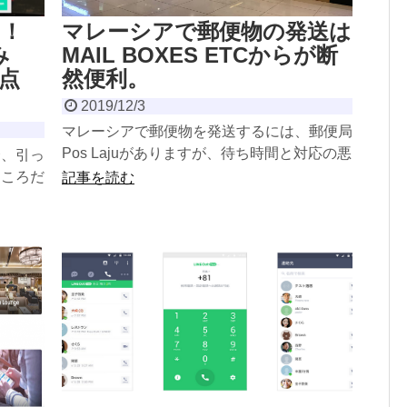
し！
マレーシアで郵便物の発送は
み
MAIL BOXES ETCからが断
点
然便利。
2019/12/3
マレーシアで郵便物を発送するには、郵便局
Pos Lajuがありますが、待ち時間と対応の悪
合、引っ
さ、言葉の問題（英語が得意な人が少ない）
ところだ
記事を読む
とあまりお...
をした際