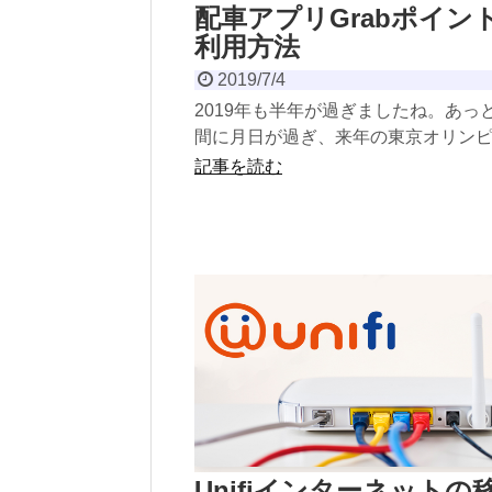
配車アプリGrabポイン
利用方法
2019/7/4
2019年も半年が過ぎましたね。あっ
間に月日が過ぎ、来年の東京オリン
でいよいよ１年となってきました。
記事を読む
2019年前半は色...
Unifiインターネットの