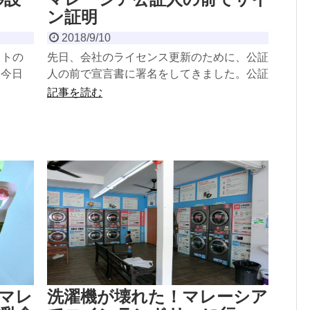
ン証明
2018/9/10
ットの
先日、会社のライセンス更新のために、公証
。今日
人の前で宣言書に署名をしてきました。公証
います。
人の前で「本人サイン」を証明してもらうこ
記事を読む
とを英語では、「No...
マレ
洗濯機が壊れた！マレーシア