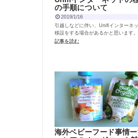
の手順について
2019/1/16
引越しなどに伴い、Unifiインターネ
移設をする場合があるかと思います
は、移設についてご説明したいと思
記事を読む
法人契約も個人宅...
海外ベビーフード事情ー