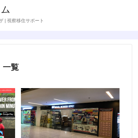
ラム
ザ | 視察移住サポート
」
一覧