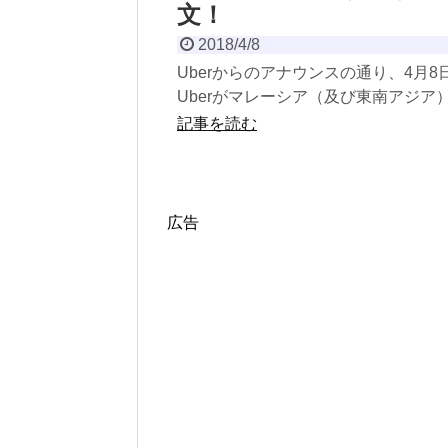
文！
2018/4/8
Uberからのアナウンスの通り、4月8
Uberがマレーシア（及び東南アジア
撤退となり、Grabに吸収合併されま
記事を読む
Uber...
広告