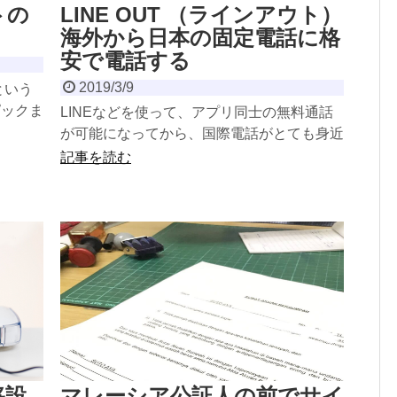
トの
LINE OUT （ラインアウト）
海外から日本の固定電話に格
安で電話する
2019/3/9
という
ピックま
LINEなどを使って、アプリ同士の無料通話
私自身
が可能になってから、国際電話がとても身近
になりました。数年前までは、無料音声通話
記事を読む
といえば、スカイ...
移設
マレーシア公証人の前でサイ