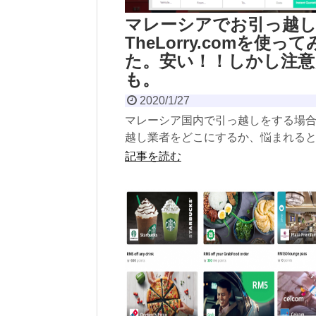
マレーシアでお引っ越
TheLorry.comを使って
た。安い！！しかし注意
も。
2020/1/27
マレーシア国内で引っ越しをする場
越し業者をどこにするか、悩まれる
と思います。今日は、以前引っ越し
記事を読む
に、TheLorr...