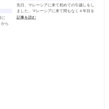
先日、マレーシアに来て初めての引越しをし
ました。マレーシアに来て間もなく４年目を
迎えますが、最初の家は、社宅だったので、
記事を読む
日に
４年目にして初めての...
）から
す。