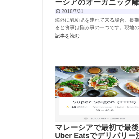
ーシアのオーガニック離
2018/7/31
海外に乳幼児を連れて来る場合、長
ると食事は悩み事の一つです。現地
ーでどんな離乳食やおやつが手に入
記事を読む
格はいくら位...
マレーシアで最初で最後
Uber Eatsでデリバリー